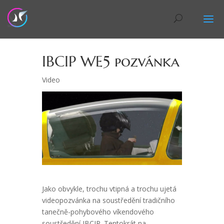
IBCIP WE5 pozvánka
Video
Jako obvykle, trochu vtipná a trochu ujetá
videopozvánka na soustředění tradičního
tanečně-pohybového víkendového
soustředění IBCIP. Tentokrát na