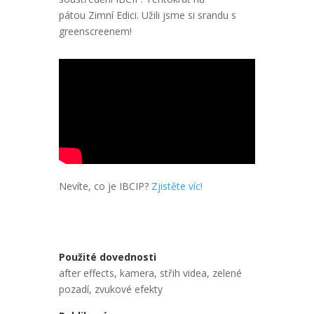
pátou Zimní Edici. Užili jsme si srandu s
greenscreenem!
Nevíte, co je IBCIP?
Zjistěte víc!
Použité dovednosti
after effects
,
kamera
,
střih videa
,
zelené
pozadí
,
zvukové efekty