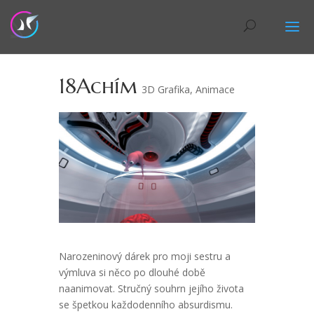
18Achím
3D Grafika
,
Animace
Narozeninový dárek pro moji sestru a
výmluva si něco po dlouhé době
naanimovat. Stručný souhrn jejího života
se špetkou každodenního absurdismu.