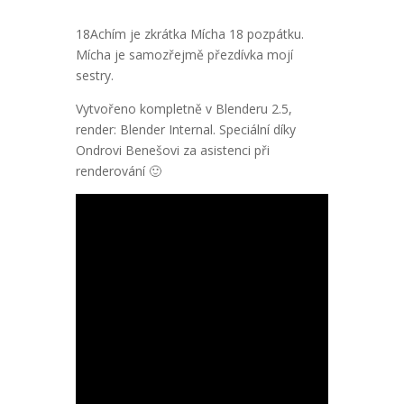
18Achím je zkrátka Mícha 18 pozpátku.
Mícha je samozřejmě přezdívka mojí
sestry.
Vytvořeno kompletně v Blenderu 2.5,
render: Blender Internal. Speciální díky
Ondrovi Benešovi za asistenci při
renderování 🙂