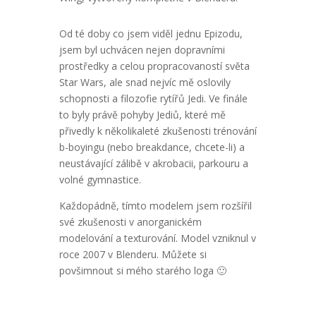
Od té doby co jsem viděl jednu Epizodu,
jsem byl uchvácen nejen dopravními
prostředky a celou propracovaností světa
Star Wars, ale snad nejvíc mě oslovily
schopnosti a filozofie rytířů Jedi. Ve finále
to byly právě pohyby Jediů, které mě
přivedly k několikaleté zkušenosti trénování
b-boyingu (nebo breakdance, chcete-li) a
neustávající zálibě v akrobacii, parkouru a
volné gymnastice.
Každopádně, tímto modelem jsem rozšířil
své zkušenosti v anorganickém
modelování a texturování. Model vzniknul v
roce 2007 v Blenderu. Můžete si
povšimnout si mého starého loga 🙂