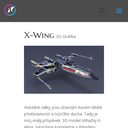
X-Wing
3D Grafika
Hvězdné války jsou úžasným kusem lidské
představivosti a tvůrčího ducha. Tady je
můj malý příspěvek: 3D model stíhačky X-
Wing, vytvořený kompletně v Blenderu.