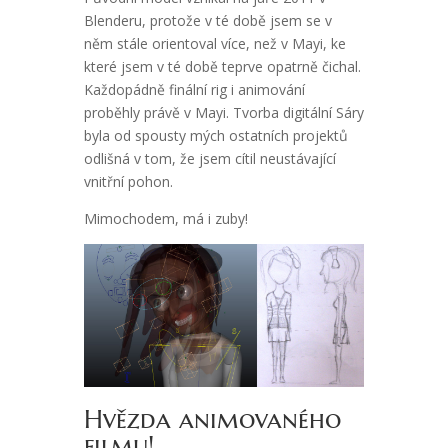
Blenderu, protože v té době jsem se v
něm stále orientoval více, než v Mayi, ke
které jsem v té době teprve opatrně čichal.
Každopádně finální rig i animování
proběhly právě v Mayi. Tvorba digitální Sáry
byla od spousty mých ostatních projektů
odlišná v tom, že jsem cítil neustávající
vnitřní pohon.
Mimochodem, má i zuby!
Hvězda animovaného
filmu!