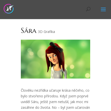
Sára
3D Grafika
Člověku nezřídka učaruje krása něčeho, co
bylo stvořeno přírodou. Když jsem poprvé
uviděl Sáru, ještě jsem netušil, jak moc mi
zasáhne do života. No – byl jsem učarován